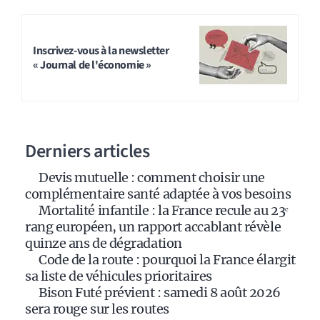
A
l
t
Inscrivez-vous à la newsletter
« Journal de l'économie »
e
r
n
a
Derniers articles
t
i
Devis mutuelle : comment choisir une
v
complémentaire santé adaptée à vos besoins
e
Mortalité infantile : la France recule au 23ᵉ
:
rang européen, un rapport accablant révèle
quinze ans de dégradation
Code de la route : pourquoi la France élargit
sa liste de véhicules prioritaires
Bison Futé prévient : samedi 8 août 2026
sera rouge sur les routes