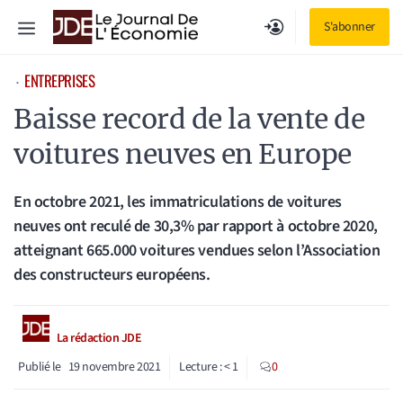
Aller
Menu
S'abonner
au
contenu
ENTREPRISES
⋅
Baisse record de la vente de
voitures neuves en Europe
En octobre 2021, les immatriculations de voitures
neuves ont reculé de 30,3% par rapport à octobre 2020,
atteignant 665.000 voitures vendues selon l’Association
des constructeurs européens.
La rédaction JDE
Publié le
19 novembre 2021
Lecture :
< 1
0