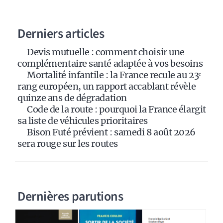
n
a
Derniers articles
t
i
Devis mutuelle : comment choisir une
v
complémentaire santé adaptée à vos besoins
e
Mortalité infantile : la France recule au 23ᵉ
:
rang européen, un rapport accablant révèle
quinze ans de dégradation
Code de la route : pourquoi la France élargit
sa liste de véhicules prioritaires
Bison Futé prévient : samedi 8 août 2026
sera rouge sur les routes
Dernières parutions