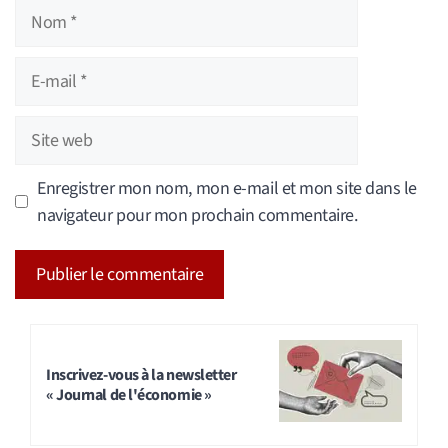
Nom
E-
mail
Site
web
Enregistrer mon nom, mon e-mail et mon site dans le
navigateur pour mon prochain commentaire.
A
l
t
Inscrivez-vous à la newsletter
« Journal de l'économie »
e
r