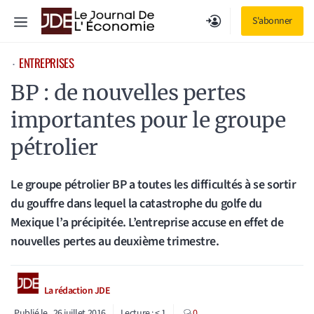
Aller
Menu
S'abonner
au
contenu
ENTREPRISES
⋅
BP : de nouvelles pertes
importantes pour le groupe
pétrolier
Le groupe pétrolier BP a toutes les difficultés à se sortir
du gouffre dans lequel la catastrophe du golfe du
Mexique l’a précipitée. L’entreprise accuse en effet de
nouvelles pertes au deuxième trimestre.
La rédaction JDE
Publié le
26 juillet 2016
Lecture :
< 1
0