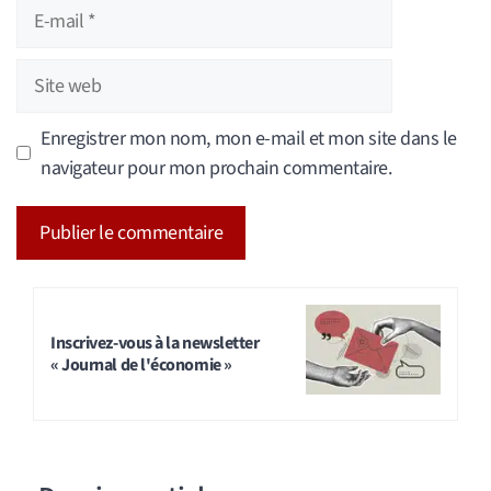
E-
mail
Site
web
Enregistrer mon nom, mon e-mail et mon site dans le
navigateur pour mon prochain commentaire.
A
l
t
Inscrivez-vous à la newsletter
« Journal de l'économie »
e
r
n
a