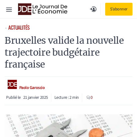
Aller
Menu
S'abonner
au
contenu
ACTUALITÉS
⋅
Bruxelles valide la nouvelle
trajectoire budgétaire
française
Paolo Garoscio
Publié le
21 janvier 2025
Lecture :
2
min
0