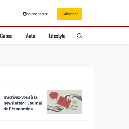
Se connecter
S'abonner
Conso
Auto
Lifestyle
Inscrivez-vous à la
newsletter « Journal
de l'économie »