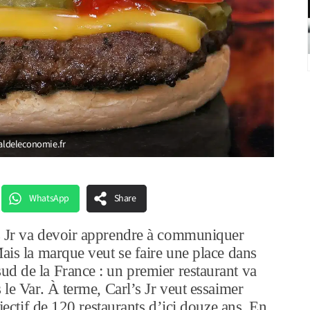
naldeleconomie.fr
WhatsApp
Share
s Jr va devoir apprendre à communiquer
ais la marque veut se faire une place dans
d de la France : un premier restaurant va
 le Var. À terme, Carl’s Jr veut essaimer
bjectif de 120 restaurants d’ici douze ans. En