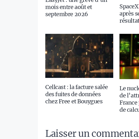
SpaceX
mois entre août et
après s
septembre 2026
résulta
Cellcast : la facture salée
Le nucl
des fuites de données
de l’att
chez Free et Bouygues
France 
de calc
Laisser un commenta