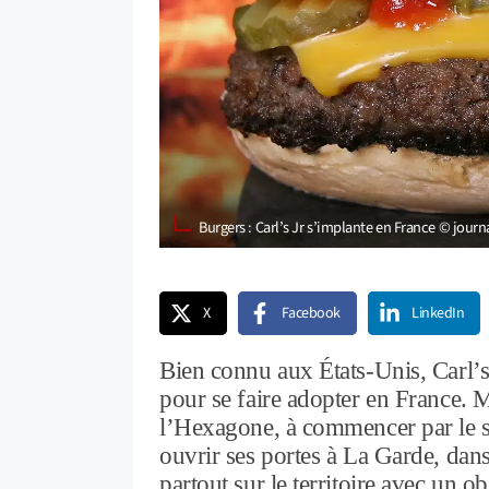
Burgers : Carl’s Jr s’implante en France © jour
X
Facebook
LinkedIn
Bien connu aux États-Unis, Carl’
pour se faire adopter en France. M
l’Hexagone, à commencer par le su
ouvrir ses portes à La Garde, dans
partout sur le territoire avec un o