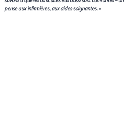
savons à quelles difficultés eux aussi sont confrontés – on
pense aux infirmières, aux aides-soignantes.
»