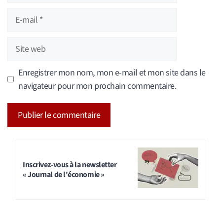
E-
mail
Site
web
Enregistrer mon nom, mon e-mail et mon site dans le
navigateur pour mon prochain commentaire.
A
l
t
Inscrivez-vous à la newsletter
« Journal de l'économie »
e
r
n
a