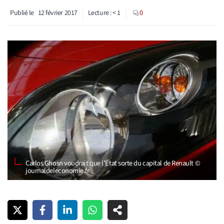
Publié le
12 février 2017
Lecture :
< 1
0
Carlos Ghosn voudrait que l’État sorte du capital de Renault ©
journaldeleconomie.fr