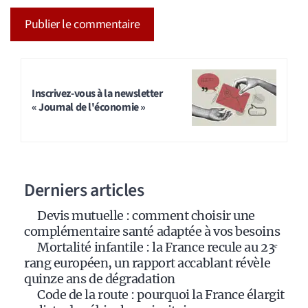
A
l
t
Inscrivez-vous à la newsletter
« Journal de l'économie »
e
r
n
a
Derniers articles
t
i
Devis mutuelle : comment choisir une
v
complémentaire santé adaptée à vos besoins
e
Mortalité infantile : la France recule au 23ᵉ
:
rang européen, un rapport accablant révèle
quinze ans de dégradation
Code de la route : pourquoi la France élargit