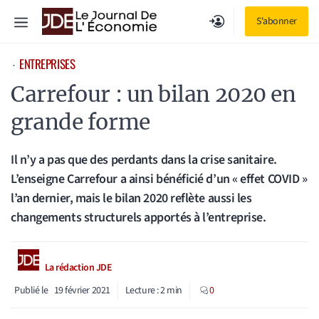
Aller
Menu
S'abonner
au
contenu
ENTREPRISES
⋅
Carrefour : un bilan 2020 en
grande forme
Il n’y a pas que des perdants dans la crise sanitaire.
L’enseigne Carrefour a ainsi bénéficié d’un « effet COVID »
l’an dernier, mais le bilan 2020 reflète aussi les
changements structurels apportés à l’entreprise.
La rédaction JDE
Publié le
19 février 2021
Lecture :
2
min
0