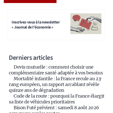
A
l
t
Inscrivez-vous à la newsletter
« Journal de l'économie »
e
r
n
a
Derniers articles
t
i
Devis mutuelle : comment choisir une
v
complémentaire santé adaptée à vos besoins
e
Mortalité infantile : la France recule au 23ᵉ
:
rang européen, un rapport accablant révèle
quinze ans de dégradation
Code de la route : pourquoi la France élargit
sa liste de véhicules prioritaires
Bison Futé prévient : samedi 8 août 2026