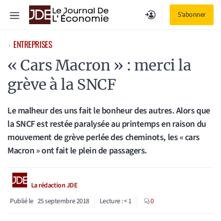
Aller
Menu
S'abonner
au
contenu
ENTREPRISES
⋅
« Cars Macron » : merci la
grève à la SNCF
Le malheur des uns fait le bonheur des autres. Alors que
la SNCF est restée paralysée au printemps en raison du
mouvement de grève perlée des cheminots, les « cars
Macron » ont fait le plein de passagers.
La rédaction JDE
Publié le
25 septembre 2018
Lecture :
< 1
0