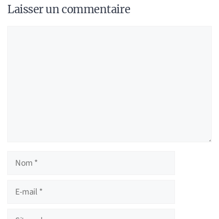
Laisser un commentaire
Commentaire
Nom
E-
mail
Site