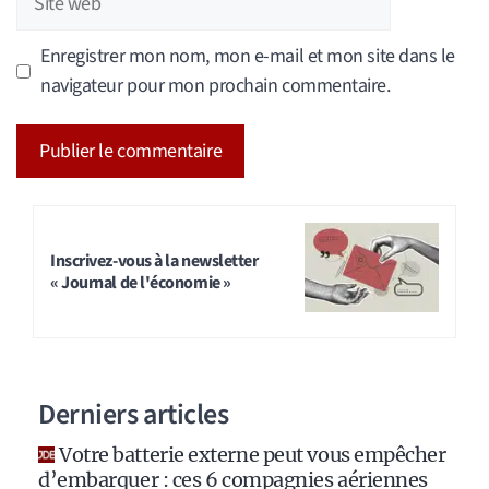
web
Enregistrer mon nom, mon e-mail et mon site dans le
navigateur pour mon prochain commentaire.
A
l
t
Inscrivez-vous à la newsletter
« Journal de l'économie »
e
r
n
a
Derniers articles
t
i
Votre batterie externe peut vous empêcher
v
d’embarquer : ces 6 compagnies aériennes