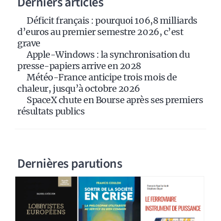
Derniers articles
t
i
Déficit français : pourquoi 106,8 milliards
v
d’euros au premier semestre 2026, c’est
e
grave
:
Apple-Windows : la synchronisation du
presse-papiers arrive en 2028
Météo-France anticipe trois mois de
chaleur, jusqu’à octobre 2026
SpaceX chute en Bourse après ses premiers
résultats publics
Dernières parutions