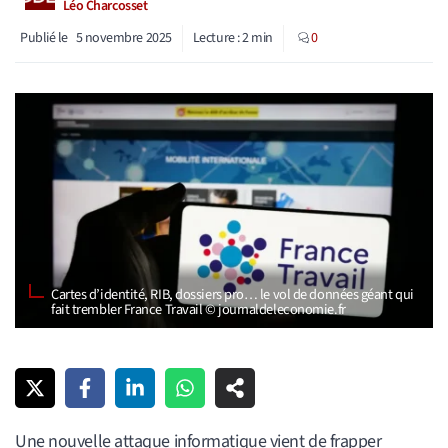
Léo Charcosset
Publié le
5 novembre 2025
Lecture :
2
min
0
Cartes d’identité, RIB, dossiers pro… le vol de données géant qui
fait trembler France Travail © journaldeleconomie.fr
Une nouvelle attaque informatique vient de frapper