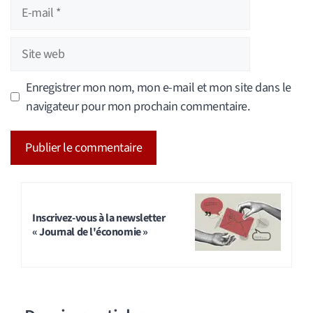
E-
mail
Site
web
Enregistrer mon nom, mon e-mail et mon site dans le
navigateur pour mon prochain commentaire.
A
l
t
Inscrivez-vous à la newsletter
« Journal de l'économie »
e
r
n
a