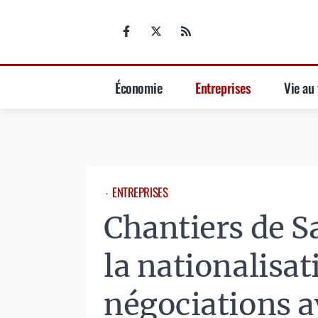
Aller
au
contenu
Économie
Entreprises
Vie au 
ENTREPRISES
⋅
Chantiers de S
la nationalisat
négociations av