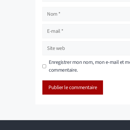
Nom
E-
mail
Site
web
Enregistrer mon nom, mon e-mail et mo
commentaire.
A
l
t
e