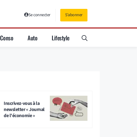
Se connecter
S'abonner
Conso
Auto
Lifestyle
Inscrivez-vous à la
newsletter « Journal
de l'économie »