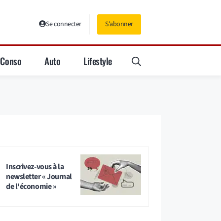
Se connecter
S'abonner
Conso
Auto
Lifestyle
Inscrivez-vous à la
newsletter « Journal
de l'économie »