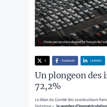
Chute spectaculaire du marché français de l’a
X
Facebook
LinkedIn
Un plongeon des 
72,2%
Le bilan du Comité des constructeurs fran
historique
» :
le nombre d’immatriculatio