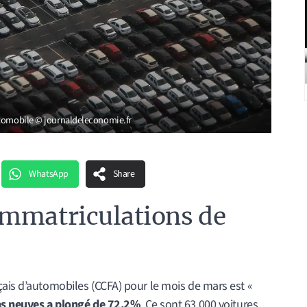
utomobile © journaldeleconomie.fr
WhatsApp
Share
immatriculations de
çais d’automobiles (CCFA) pour le mois de mars est «
ns neuves a plongé de 72,2%
. Ce sont 63.000 voitures