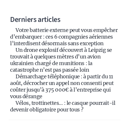
n
a
Derniers articles
t
i
Votre batterie externe peut vous empêcher
v
d’embarquer : ces 6 compagnies aériennes
e
l’interdisent désormais sans exception
:
Un drone explosif découvert à Leipzig se
trouvait à quelques mètres d’un avion
ukrainien chargé de munitions : la
catastrophe n’est pas passée loin
Démarchage téléphonique : à partir du 11
août, décrocher un appel non consenti peut
coûter jusqu’à 375 000€ à l’entreprise qui
vous dérange
Vélos, trottinettes… : le casque pourrait-il
devenir obligatoire pour tous ?