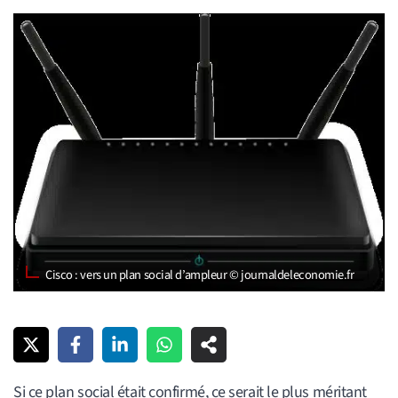
Cisco : vers un plan social d’ampleur © journaldeleconomie.fr
Si ce plan social était confirmé, ce serait le plus méritant