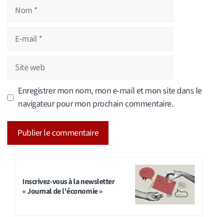
Nom
E-
mail
Site
web
Enregistrer mon nom, mon e-mail et mon site dans le
navigateur pour mon prochain commentaire.
A
l
t
Inscrivez-vous à la newsletter
« Journal de l'économie »
e
r