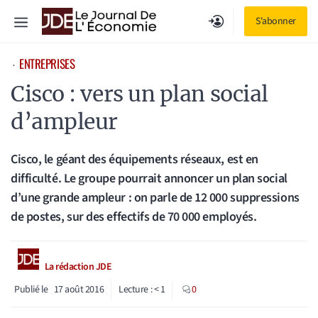
Aller
Menu
S'abonner
au
contenu
ENTREPRISES
⋅
Cisco : vers un plan social
d’ampleur
Cisco, le géant des équipements réseaux, est en
difficulté. Le groupe pourrait annoncer un plan social
d’une grande ampleur : on parle de 12 000 suppressions
de postes, sur des effectifs de 70 000 employés.
La rédaction JDE
Publié le
17 août 2016
Lecture :
< 1
0