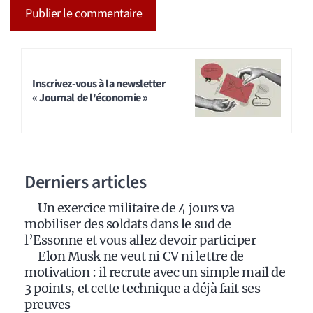
A
l
t
Inscrivez-vous à la newsletter
« Journal de l'économie »
e
r
n
a
Derniers articles
t
i
Un exercice militaire de 4 jours va
v
mobiliser des soldats dans le sud de
e
l’Essonne et vous allez devoir participer
:
Elon Musk ne veut ni CV ni lettre de
motivation : il recrute avec un simple mail de
3 points, et cette technique a déjà fait ses
preuves