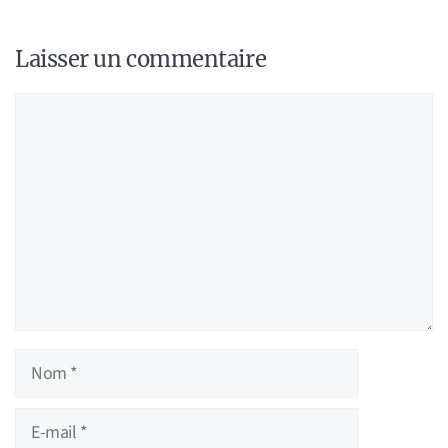
Laisser un commentaire
Commentaire
Nom
E-
mail