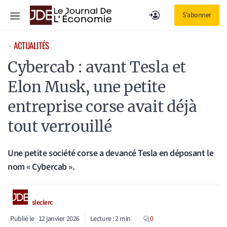
Aller
Menu
S'abonner
au
contenu
ACTUALITÉS
⋅
Cybercab : avant Tesla et
Elon Musk, une petite
entreprise corse avait déjà
tout verrouillé
Une petite société corse a devancé Tesla en déposant le
nom « Cybercab ».
sleclerc
Publié le
12 janvier 2026
Lecture :
2
min
0