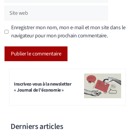
Site
web
Enregistrer mon nom, mon e-mail et mon site dans le
navigateur pour mon prochain commentaire.
A
l
t
Inscrivez-vous à la newsletter
« Journal de l'économie »
e
r
n
a
Derniers articles
t
i