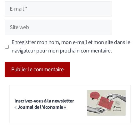
E-
mail
Site
web
Enregistrer mon nom, mon e-mail et mon site dans le
navigateur pour mon prochain commentaire.
A
l
t
Inscrivez-vous à la newsletter
« Journal de l'économie »
e
r
n
a