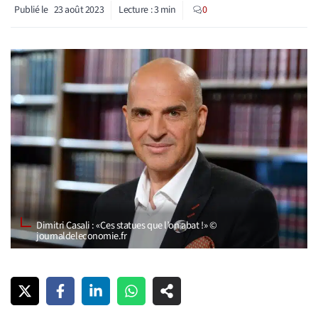
Publié le
23 août 2023
Lecture :
3
min
0
Dimitri Casali : « Ces statues que l’on abat ! » ©
journaldeleconomie.fr