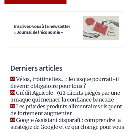
A
l
t
Inscrivez-vous à la newsletter
« Journal de l'économie »
e
r
n
a
Derniers articles
t
i
Vélos, trottinettes… : le casque pourrait-il
v
devenir obligatoire pour tous ?
e
Crédit Agricole : 912 clients piégés par une
:
arnaque qui menace la confiance bancaire
Les prix des produits alimentaires risquent
de fortement augmenter
Google Assistant disparaît : comprendre la
stratégie de Google et ce qui change pour vous