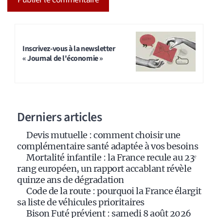
A
l
t
Inscrivez-vous à la newsletter
« Journal de l'économie »
e
r
n
a
Derniers articles
t
i
Devis mutuelle : comment choisir une
v
complémentaire santé adaptée à vos besoins
e
Mortalité infantile : la France recule au 23ᵉ
:
rang européen, un rapport accablant révèle
quinze ans de dégradation
Code de la route : pourquoi la France élargit
sa liste de véhicules prioritaires
Bison Futé prévient : samedi 8 août 2026