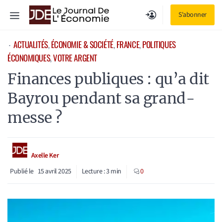
Aller
Menu
S'abonner
au
contenu
ACTUALITÉS
, 
ÉCONOMIE & SOCIÉTÉ
, 
FRANCE
, 
POLITIQUES
⋅
ÉCONOMIQUES
, 
VOTRE ARGENT
Finances publiques : qu’a dit
Bayrou pendant sa grand-
messe ?
Axelle Ker
Publié le
15 avril 2025
Lecture :
3
min
0