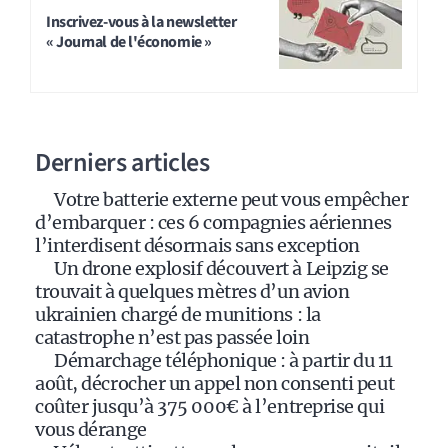
t
Inscrivez-vous à la newsletter
« Journal de l'économie »
e
r
n
a
Derniers articles
t
i
Votre batterie externe peut vous empêcher
v
d’embarquer : ces 6 compagnies aériennes
e
l’interdisent désormais sans exception
:
Un drone explosif découvert à Leipzig se
trouvait à quelques mètres d’un avion
ukrainien chargé de munitions : la
catastrophe n’est pas passée loin
Démarchage téléphonique : à partir du 11
août, décrocher un appel non consenti peut
coûter jusqu’à 375 000€ à l’entreprise qui
vous dérange