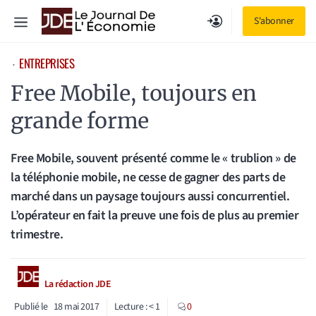
Aller
Menu
S'abonner
au
contenu
ENTREPRISES
⋅
Free Mobile, toujours en
grande forme
Free Mobile, souvent présenté comme le « trublion » de
la téléphonie mobile, ne cesse de gagner des parts de
marché dans un paysage toujours aussi concurrentiel.
L’opérateur en fait la preuve une fois de plus au premier
trimestre.
La rédaction JDE
Publié le
18 mai 2017
Lecture :
< 1
0