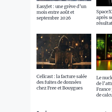
EasyJet : une grève d’un
SpaceX
mois entre août et
après s
septembre 2026
résulta
Cellcast : la facture salée
Le nucl
des fuites de données
de l’att
chez Free et Bouygues
France 
de calc