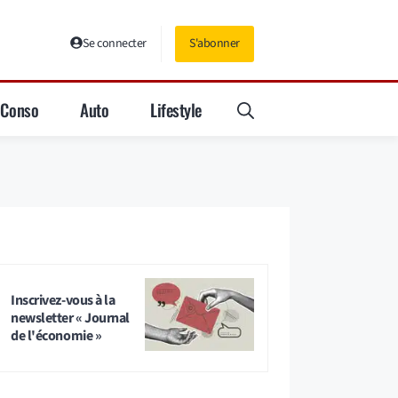
Se connecter
S'abonner
Conso
Auto
Lifestyle
Inscrivez-vous à la
newsletter « Journal
de l'économie »