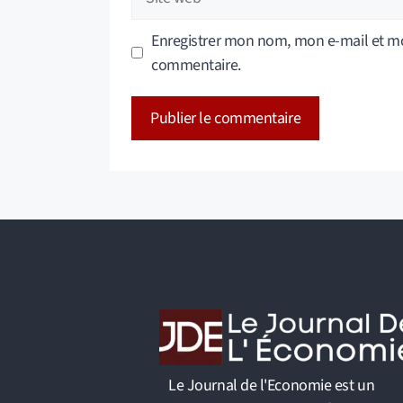
web
Enregistrer mon nom, mon e-mail et mo
commentaire.
A
l
t
e
r
n
a
t
i
v
Le Journal de l'Economie est un