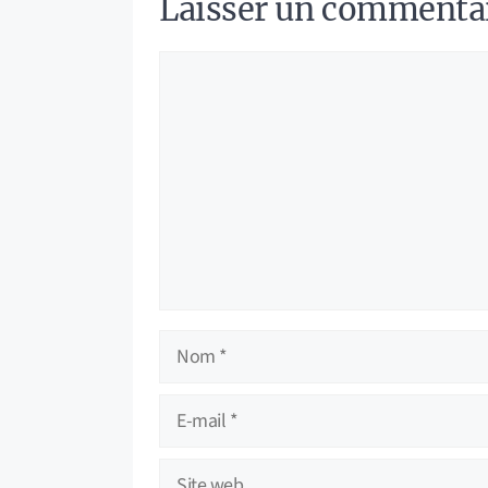
Laisser un commenta
Commentaire
Nom
E-
mail
Site