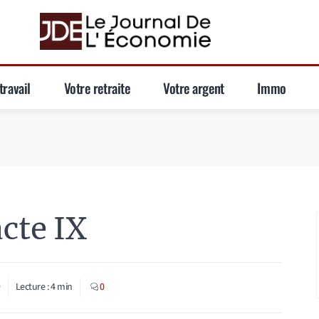
travail
Votre retraite
Votre argent
Immo
acte IX
9
Lecture :
4
min
0