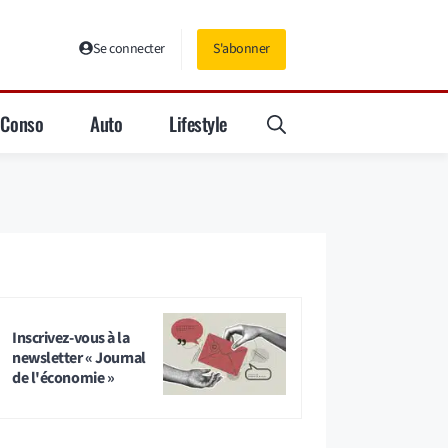
Se connecter
S'abonner
Conso
Auto
Lifestyle
Inscrivez-vous à la
newsletter « Journal
de l'économie »