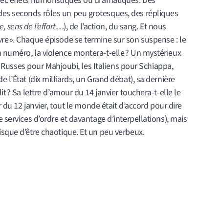
vec effets humoristiques ou dramatiques. Des
des seconds rôles un peu grotesques, des répliques
, sens de l’
effort
…), de l’action, du sang. Et nous
re ». Chaque épisode se termine sur son suspense : le
n numéro, la violence montera-t-elle ? Un mystérieux
les Russes pour Mahjoubi, les Italiens pour Schiappa,
e l’État (dix milliards, un Grand débat), sa dernière
it ? Sa lettre d’amour du 14 janvier touchera-t-elle le
ir du 12 janvier, tout le monde était d’accord pour dire
e services d’ordre et davantage d’interpellations), mais
isque d’être chaotique. Et un peu verbeux.