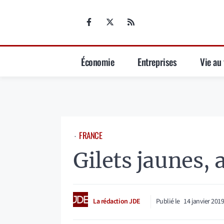
Aller
au
contenu
Économie
Entreprises
Vie au 
FRANCE
⋅
Gilets jaunes, 
La rédaction JDE
Publié le
14 janvier 201