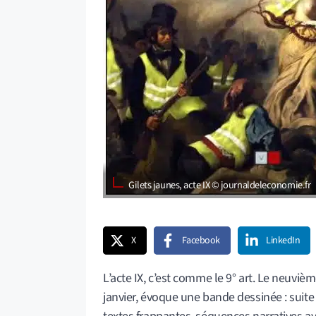
Gilets jaunes, acte IX © journaldeleconomie.fr
X
Facebook
LinkedIn
L’acte IX, c’est comme le 9° art. Le neuviè
janvier, évoque une bande dessinée : suit