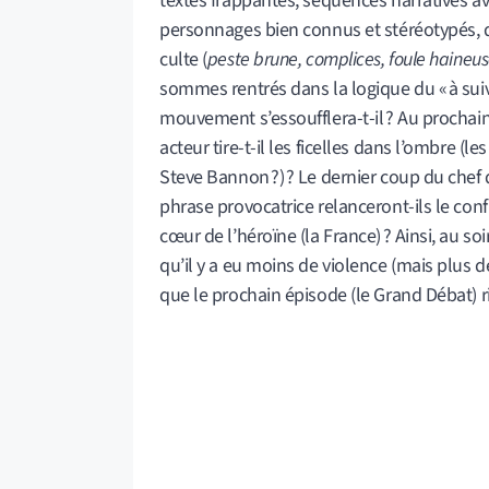
textes frappantes, séquences narratives a
personnages bien connus et stéréotypés, 
culte (
peste brune, complices, foule haineuse
sommes rentrés dans la logique du « à suiv
mouvement s’essoufflera-t-il ? Au prochai
acteur tire-t-il les ficelles dans l’ombre (
Steve Bannon ?) ? Le dernier coup du chef d
phrase provocatrice relanceront-ils le confl
cœur de l’héroïne (la France) ? Ainsi, au so
qu’il y a eu moins de violence (mais plus d
que le prochain épisode (le Grand Débat) r