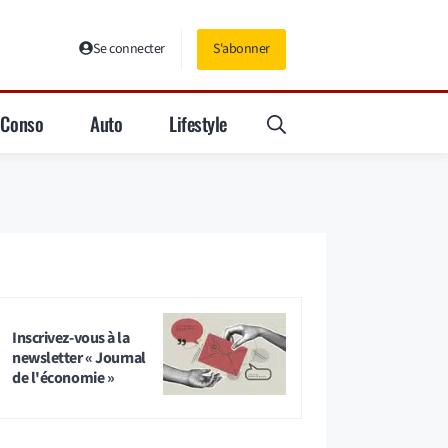
Se connecter
S'abonner
Conso
Auto
Lifestyle
Inscrivez-vous à la
newsletter « Journal
de l'économie »