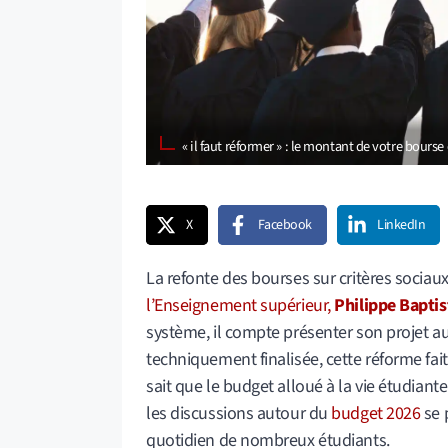
« il faut réformer » : le montant de votre bour
X
Facebook
LinkedIn
La refonte des bourses sur critères socia
l’Enseignement supérieur,
Philippe Baptis
système, il compte présenter son projet 
techniquement finalisée, cette réforme fait
sait que le budget alloué à la vie étudiant
les discussions autour du
budget 2026
se 
quotidien de nombreux étudiants.