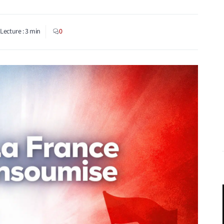
Lecture :
3
min
0