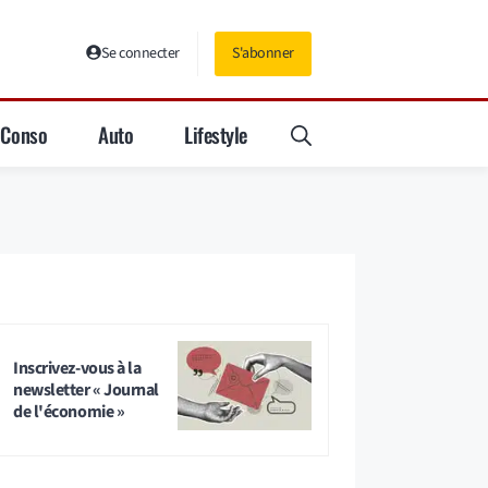
Se connecter
S'abonner
Conso
Auto
Lifestyle
Inscrivez-vous à la
newsletter « Journal
de l'économie »