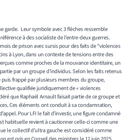
une garde. Leur symbole avec 3 flèches ressemble
 référence à des socialiste de l’entre-deux guerres.
ois de prison avec sursis pour des faits de “violences
ucins à Lyon, dans un contexte de tensions entre des
 perçues comme proches de la mouvance identitaire, un
artie par un groupe d’individus. Selon les faits retenus
clé puis frappé par plusieurs membres du groupe,
ective qualifiée juridiquement de « violences
idéré que Raphaël Arnault faisait partie de ce groupe et
ences. Ces éléments ont conduit à sa condamnation,
appel. Pour LFI le fait d’investir, une figure condamné
est habituelle revient à cautionner celle-ci comme une
ue le collectif d’ultra gauche est considéré comme
on est pris en Conseil des ministres le 12 juin 2025.