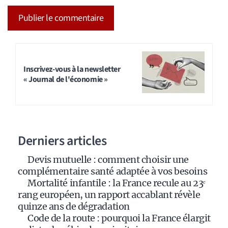
A
l
t
Inscrivez-vous à la newsletter
« Journal de l'économie »
e
r
n
a
Derniers articles
t
i
Devis mutuelle : comment choisir une
v
complémentaire santé adaptée à vos besoins
e
Mortalité infantile : la France recule au 23ᵉ
:
rang européen, un rapport accablant révèle
quinze ans de dégradation
Code de la route : pourquoi la France élargit