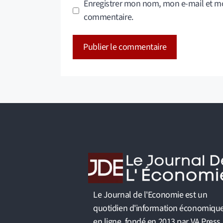
Enregistrer mon nom, mon e-mail et mo
commentaire.
A
l
t
e
r
n
a
t
i
v
Le Journal de l'Economie est un
e
quotidien d'information économiqu
:
en ligne, fondé en 2013 par VA Press.