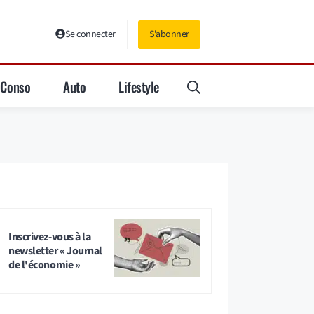
Se connecter
S'abonner
Conso
Auto
Lifestyle
Inscrivez-vous à la
newsletter « Journal
de l'économie »