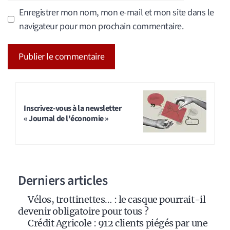
Enregistrer mon nom, mon e-mail et mon site dans le
navigateur pour mon prochain commentaire.
A
l
t
Inscrivez-vous à la newsletter
« Journal de l'économie »
e
r
n
a
Derniers articles
t
i
Vélos, trottinettes… : le casque pourrait-il
v
devenir obligatoire pour tous ?
e
Crédit Agricole : 912 clients piégés par une