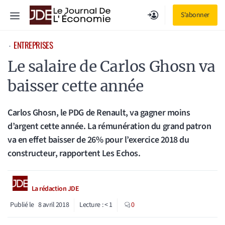
Aller
Menu
S'abonner
au
contenu
ENTREPRISES
⋅
Le salaire de Carlos Ghosn va
baisser cette année
Carlos Ghosn, le PDG de Renault, va gagner moins
d’argent cette année. La rémunération du grand patron
va en effet baisser de 26% pour l’exercice 2018 du
constructeur, rapportent Les Echos.
La rédaction JDE
Publié le
8 avril 2018
Lecture :
< 1
0