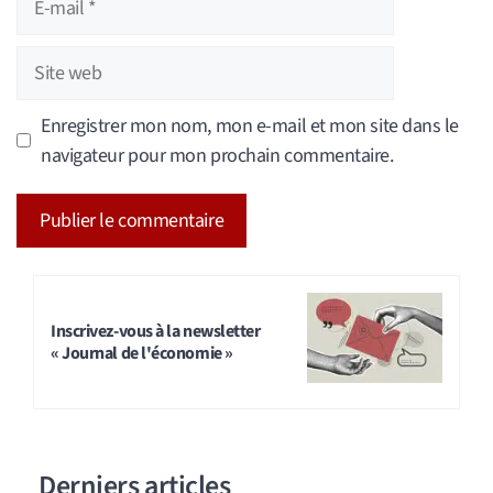
mail
Site
web
Enregistrer mon nom, mon e-mail et mon site dans le
navigateur pour mon prochain commentaire.
A
l
t
Inscrivez-vous à la newsletter
« Journal de l'économie »
e
r
n
a
Derniers articles
t