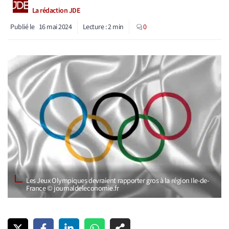
La rédaction JDE
Publié le
16 mai 2024
Lecture :
2
min
0
Les Jeux Olympiques devraient rapporter gros à la région Ile-de-
France © journaldeleconomie.fr