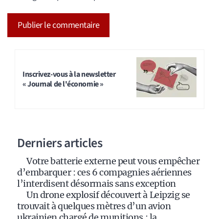
A
l
t
Inscrivez-vous à la newsletter
« Journal de l'économie »
e
r
n
a
Derniers articles
t
i
Votre batterie externe peut vous empêcher
v
d’embarquer : ces 6 compagnies aériennes
e
l’interdisent désormais sans exception
:
Un drone explosif découvert à Leipzig se
trouvait à quelques mètres d’un avion
ukrainien chargé de munitions : la