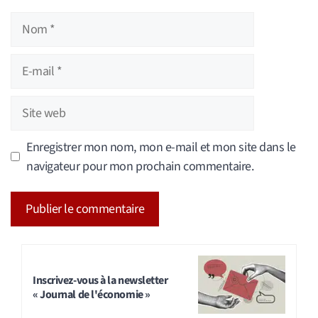
Nom
E-
mail
Site
web
Enregistrer mon nom, mon e-mail et mon site dans le
navigateur pour mon prochain commentaire.
A
l
t
Inscrivez-vous à la newsletter
« Journal de l'économie »
e