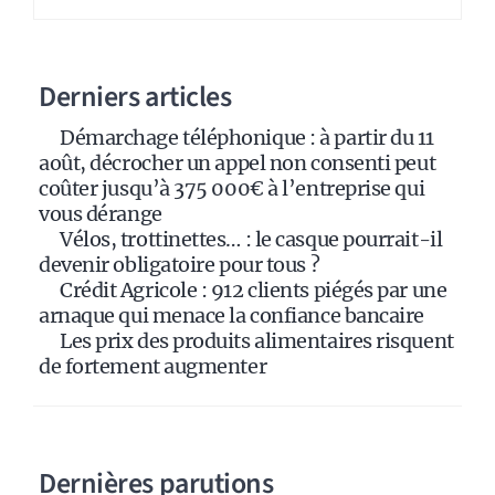
r
n
a
Derniers articles
t
i
Démarchage téléphonique : à partir du 11
v
août, décrocher un appel non consenti peut
e
coûter jusqu’à 375 000€ à l’entreprise qui
:
vous dérange
Vélos, trottinettes… : le casque pourrait-il
devenir obligatoire pour tous ?
Crédit Agricole : 912 clients piégés par une
arnaque qui menace la confiance bancaire
Les prix des produits alimentaires risquent
de fortement augmenter
Dernières parutions