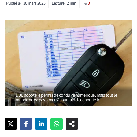
Publié le
30 mars 2025
Lecture :
2
min
0
L’UE adopte le permis de conduire numérique, mais tout le
monde ne va pas aimer © journaldeleconomie.fr