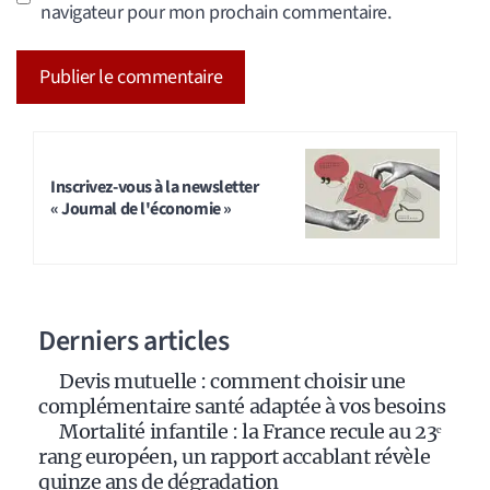
navigateur pour mon prochain commentaire.
A
l
t
Inscrivez-vous à la newsletter
« Journal de l'économie »
e
r
n
a
Derniers articles
t
i
Devis mutuelle : comment choisir une
v
complémentaire santé adaptée à vos besoins
e
Mortalité infantile : la France recule au 23ᵉ
:
rang européen, un rapport accablant révèle
quinze ans de dégradation