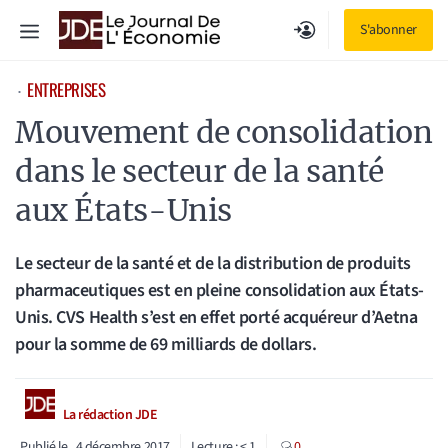
Aller
Menu
S'abonner
au
contenu
ENTREPRISES
⋅
Mouvement de consolidation
dans le secteur de la santé
aux États-Unis
Le secteur de la santé et de la distribution de produits
pharmaceutiques est en pleine consolidation aux États-
Unis. CVS Health s’est en effet porté acquéreur d’Aetna
pour la somme de 69 milliards de dollars.
La rédaction JDE
Publié le
4 décembre 2017
Lecture :
< 1
0