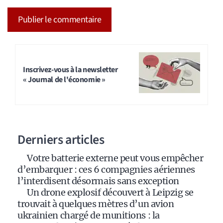
A
l
t
Inscrivez-vous à la newsletter
« Journal de l'économie »
e
r
n
a
Derniers articles
t
i
Votre batterie externe peut vous empêcher
v
d’embarquer : ces 6 compagnies aériennes
e
l’interdisent désormais sans exception
:
Un drone explosif découvert à Leipzig se
trouvait à quelques mètres d’un avion
ukrainien chargé de munitions : la