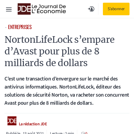
Aller
Menu
S'abonner
au
contenu
ENTREPRISES
⋅
NortonLifeLock s’empare
d’Avast pour plus de 8
milliards de dollars
C’est une transaction d’envergure sur le marché des
antivirus informatiques. NortonLifeLock, éditeur des
solutions de sécurité Norton, va racheter son concurrent
Avast pour plus de 8 milliards de dollars.
La rédaction JDE
Publié le
13 août 2021
Lecture :
2
min
0