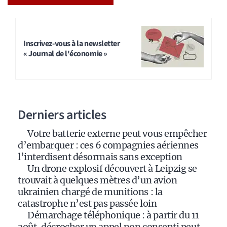
A
l
t
Inscrivez-vous à la newsletter
« Journal de l'économie »
e
r
n
a
Derniers articles
t
i
Votre batterie externe peut vous empêcher
v
d’embarquer : ces 6 compagnies aériennes
e
l’interdisent désormais sans exception
:
Un drone explosif découvert à Leipzig se
trouvait à quelques mètres d’un avion
ukrainien chargé de munitions : la
catastrophe n’est pas passée loin
Démarchage téléphonique : à partir du 11
août, décrocher un appel non consenti peut