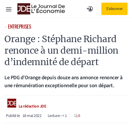
Aller
Menu
S'abonner
au
contenu
ENTREPRISES
⋅
Orange : Stéphane Richard
renonce à un demi-million
d’indemnité de départ
Le PDG d’Orange depuis douze ans annonce renoncer à
une rémunération exceptionnelle pour son départ.
La rédaction JDE
Publié le
18 mai 2022
Lecture :
< 1
0