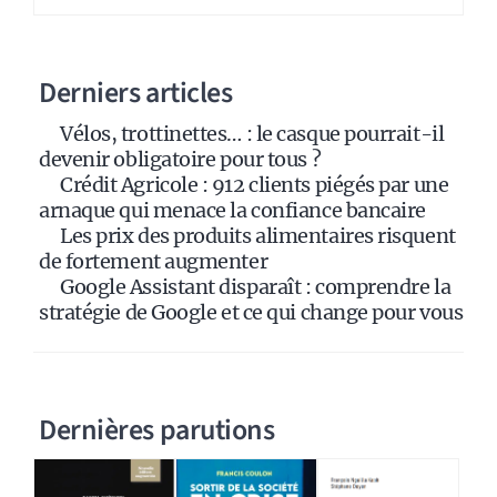
n
a
Derniers articles
t
i
Vélos, trottinettes… : le casque pourrait-il
v
devenir obligatoire pour tous ?
e
Crédit Agricole : 912 clients piégés par une
:
arnaque qui menace la confiance bancaire
Les prix des produits alimentaires risquent
de fortement augmenter
Google Assistant disparaît : comprendre la
stratégie de Google et ce qui change pour vous
Dernières parutions