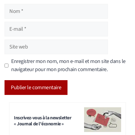
Nom
E-
mail
Site
web
Enregistrer mon nom, mon e-mail et mon site dans le
navigateur pour mon prochain commentaire.
A
l
t
Inscrivez-vous à la newsletter
« Journal de l'économie »
e
r