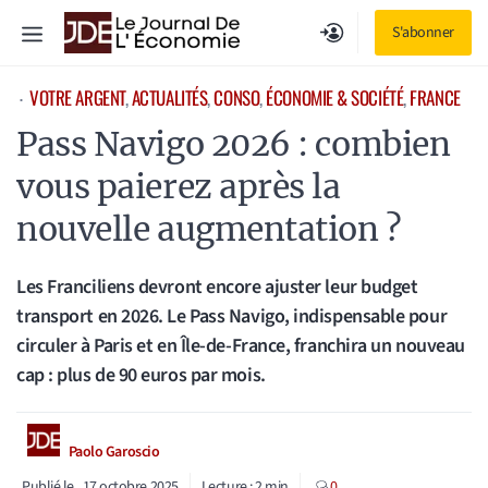
Aller
Menu
S'abonner
au
contenu
VOTRE ARGENT
, 
ACTUALITÉS
, 
CONSO
, 
ÉCONOMIE & SOCIÉTÉ
, 
FRANCE
⋅
Pass Navigo 2026 : combien
vous paierez après la
nouvelle augmentation ?
Les Franciliens devront encore ajuster leur budget
transport en 2026. Le Pass Navigo, indispensable pour
circuler à Paris et en Île-de-France, franchira un nouveau
cap : plus de 90 euros par mois.
Paolo Garoscio
Publié le
17 octobre 2025
Lecture :
2
min
0