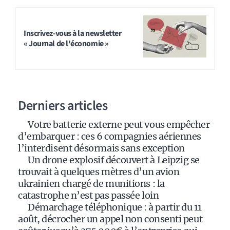
A
l
t
Inscrivez-vous à la newsletter
« Journal de l'économie »
e
r
n
a
Derniers articles
t
i
Votre batterie externe peut vous empêcher
v
d’embarquer : ces 6 compagnies aériennes
e
l’interdisent désormais sans exception
:
Un drone explosif découvert à Leipzig se
trouvait à quelques mètres d’un avion
ukrainien chargé de munitions : la
catastrophe n’est pas passée loin
Démarchage téléphonique : à partir du 11
août, décrocher un appel non consenti peut