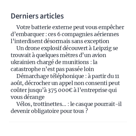
a
Derniers articles
t
i
Votre batterie externe peut vous empêcher
v
d’embarquer : ces 6 compagnies aériennes
e
l’interdisent désormais sans exception
:
Un drone explosif découvert à Leipzig se
trouvait à quelques mètres d’un avion
ukrainien chargé de munitions : la
catastrophe n’est pas passée loin
Démarchage téléphonique : à partir du 11
août, décrocher un appel non consenti peut
coûter jusqu’à 375 000€ à l’entreprise qui
vous dérange
Vélos, trottinettes… : le casque pourrait-il
devenir obligatoire pour tous ?