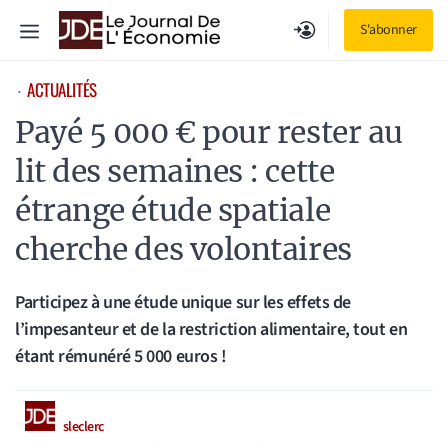
Aller
Menu
S'abonner
au
contenu
ACTUALITÉS
⋅
Payé 5 000 € pour rester au
lit des semaines : cette
étrange étude spatiale
cherche des volontaires
Participez à une étude unique sur les effets de
l’impesanteur et de la restriction alimentaire, tout en
étant rémunéré 5 000 euros !
sleclerc