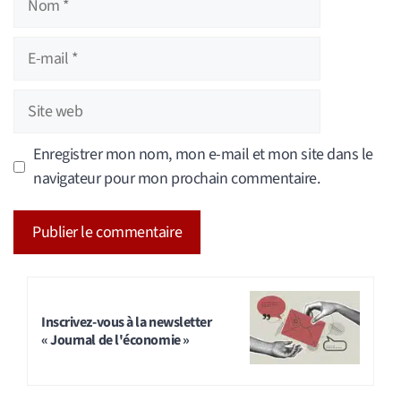
E-
mail
Site
web
Enregistrer mon nom, mon e-mail et mon site dans le
navigateur pour mon prochain commentaire.
A
l
t
Inscrivez-vous à la newsletter
« Journal de l'économie »
e
r
n