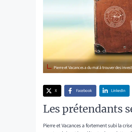
Pierre et Vacances a du mal à trouver des inves
X
Facebook
LinkedIn
Les prétendants s
Pierre et Vacances a fortement subi la crise