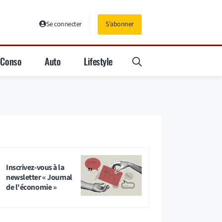
Se connecter
S'abonner
Conso
Auto
Lifestyle
Inscrivez-vous à la
newsletter « Journal
de l'économie »