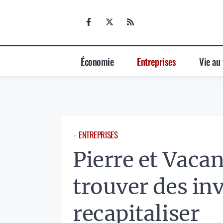
Aller
au
contenu
Économie
Entreprises
Vie au 
ENTREPRISES
⋅
Pierre et Vaca
trouver des in
recapitaliser