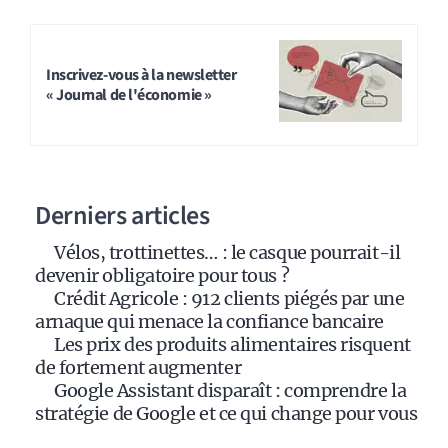
A
l
t
Inscrivez-vous à la newsletter
« Journal de l'économie »
e
r
n
a
Derniers articles
t
i
Vélos, trottinettes… : le casque pourrait-il
v
devenir obligatoire pour tous ?
e
Crédit Agricole : 912 clients piégés par une
:
arnaque qui menace la confiance bancaire
Les prix des produits alimentaires risquent
de fortement augmenter
Google Assistant disparaît : comprendre la
stratégie de Google et ce qui change pour vous