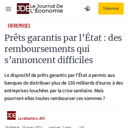
Aller
Menu
S'abonner
au
contenu
ENTREPRISES
⋅
Prêts garantis par l’État : des
remboursements qui
s’annoncent difficiles
Le dispositif de prêts garantis par l’État a permis aux
banques de distribuer plus de 130 milliards d’euros à des
entreprises touchées par la crise sanitaire. Mais
pourront-elles toutes rembourser ces sommes ?
La rédaction JDE
Publié le
23 mars 2021
Lecture :
2
min
0