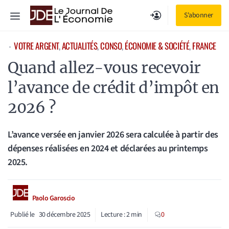
Aller
Menu
S'abonner
au
contenu
VOTRE ARGENT
, 
ACTUALITÉS
, 
CONSO
, 
ÉCONOMIE & SOCIÉTÉ
, 
FRANCE
⋅
Quand allez-vous recevoir
l’avance de crédit d’impôt en
2026 ?
L’avance versée en janvier 2026 sera calculée à partir des
dépenses réalisées en 2024 et déclarées au printemps
2025.
Paolo Garoscio
Publié le
30 décembre 2025
Lecture :
2
min
0