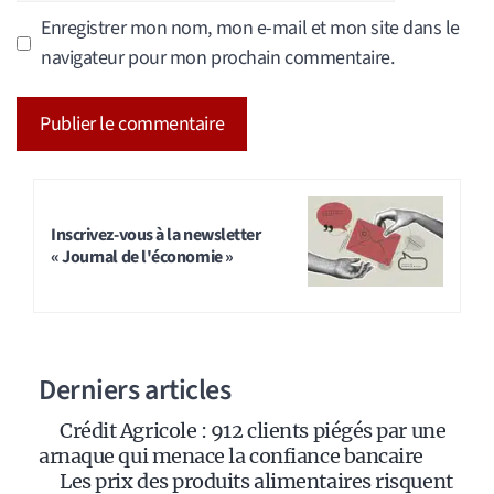
Enregistrer mon nom, mon e-mail et mon site dans le
navigateur pour mon prochain commentaire.
A
l
t
Inscrivez-vous à la newsletter
« Journal de l'économie »
e
r
n
a
Derniers articles
t
i
Crédit Agricole : 912 clients piégés par une
v
arnaque qui menace la confiance bancaire
e
Les prix des produits alimentaires risquent