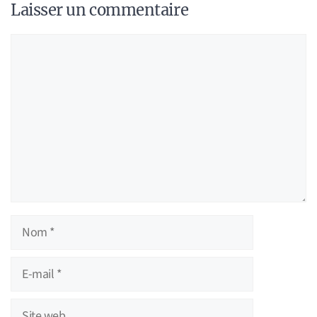
Laisser un commentaire
Commentaire
Nom
E-
mail
Site