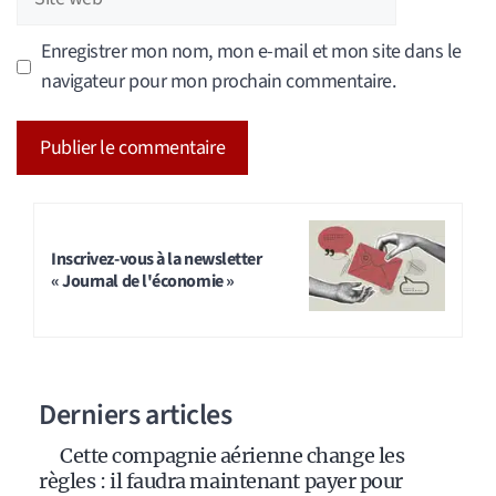
web
Enregistrer mon nom, mon e-mail et mon site dans le
navigateur pour mon prochain commentaire.
A
l
t
Inscrivez-vous à la newsletter
« Journal de l'économie »
e
r
n
a
Derniers articles
t
i
Cette compagnie aérienne change les
v
règles : il faudra maintenant payer pour