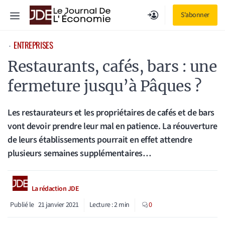
Aller
Menu
S'abonner
au
contenu
ENTREPRISES
⋅
Restaurants, cafés, bars : une
fermeture jusqu’à Pâques ?
Les restaurateurs et les propriétaires de cafés et de bars
vont devoir prendre leur mal en patience. La réouverture
de leurs établissements pourrait en effet attendre
plusieurs semaines supplémentaires…
La rédaction JDE
Publié le
21 janvier 2021
Lecture :
2
min
0