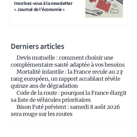
t
Inscrivez-vous à la newsletter
« Journal de l'économie »
e
r
n
a
Derniers articles
t
i
Devis mutuelle : comment choisir une
v
complémentaire santé adaptée à vos besoins
e
Mortalité infantile : la France recule au 23ᵉ
:
rang européen, un rapport accablant révèle
quinze ans de dégradation
Code de la route : pourquoi la France élargit
sa liste de véhicules prioritaires
Bison Futé prévient : samedi 8 août 2026
sera rouge sur les routes