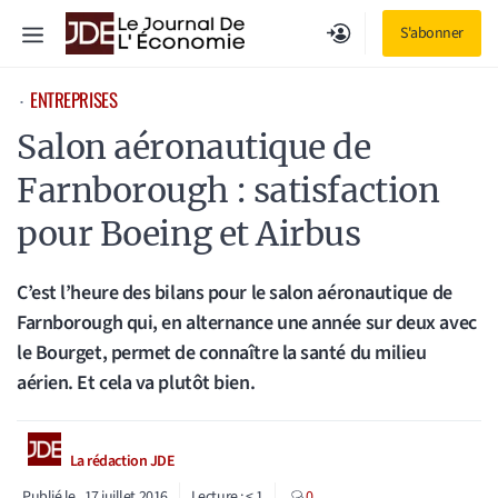
Aller
Menu
S'abonner
au
contenu
ENTREPRISES
⋅
Salon aéronautique de
Farnborough : satisfaction
pour Boeing et Airbus
C’est l’heure des bilans pour le salon aéronautique de
Farnborough qui, en alternance une année sur deux avec
le Bourget, permet de connaître la santé du milieu
aérien. Et cela va plutôt bien.
La rédaction JDE
Publié le
17 juillet 2016
Lecture :
< 1
0