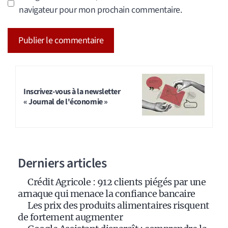
navigateur pour mon prochain commentaire.
A
l
t
Inscrivez-vous à la newsletter
« Journal de l'économie »
e
r
n
a
Derniers articles
t
i
Crédit Agricole : 912 clients piégés par une
v
arnaque qui menace la confiance bancaire
e
Les prix des produits alimentaires risquent
:
de fortement augmenter