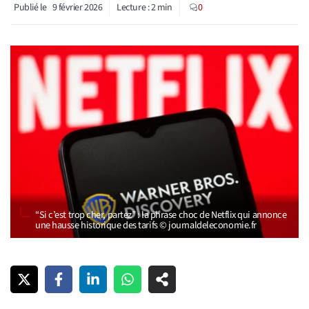
Publié le
9 février 2026
Lecture :
2
min
0
“Si c’est trop cher, partez” : la phrase choc de Netflix qui annonce
une hausse historique des tarifs © journaldeleconomie.fr