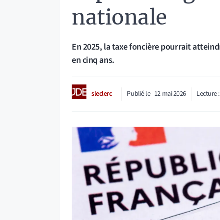
nationale
En 2025, la taxe foncière pourrait attei
en cinq ans.
sleclerc
Publié le
12 mai 2026
Lecture 