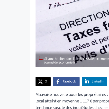
Si vous habitez dans l’un de ces 5 département
journaldeleconomie.fr
X
Facebook
LinkedIn
Mauvaise nouvelle pour les propriétaires : 
local atteint en moyenne 1 117 € par propri
tendance suscite des inquiétudes chez les 3