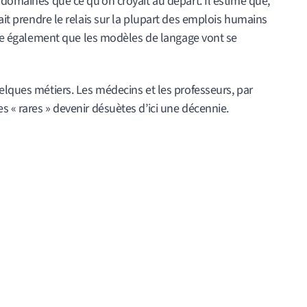
 domaines que ce qu’on croyait au départ. Il estimé que,
rait prendre le relais sur la plupart des emplois humains
cise également que les modèles de langage vont se
elques métiers. Les médecins et les professeurs, par
 « rares » devenir désuètes d’ici une décennie.