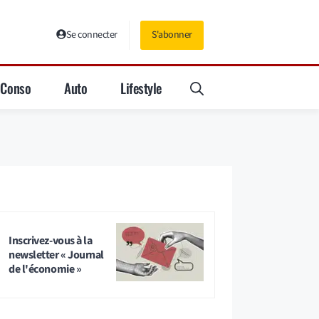
Se connecter
S'abonner
Conso
Auto
Lifestyle
Inscrivez-vous à la
newsletter « Journal
de l'économie »