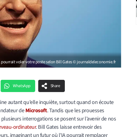
’IA pourrait voler votre poste selon Bill Gates © journaldeleconomie.fr
WhatsApp
Share
fascine autant qu’elle inquiète, surtout quand on écoute
fondateur de
Microsoft
. Tandis que les prouesses
lusieurs interrogations se posent sur l’avenir de nos
erveau-ordinateur
. Bill Gates laisse entrevoir des
s, imaginant un futur où l’IA pourrait remplacer