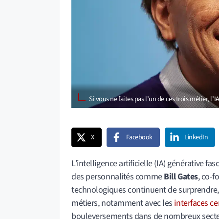
Si vous ne faites pas l’un de ces trois métier, l
X
Facebook
LinkedIn
L’intelligence artificielle (IA) générative 
des personnalités comme
Bill Gates
, co-
technologiques continuent de surprendre, p
métiers, notamment avec les
interfaces c
bouleversements dans de nombreux secteur