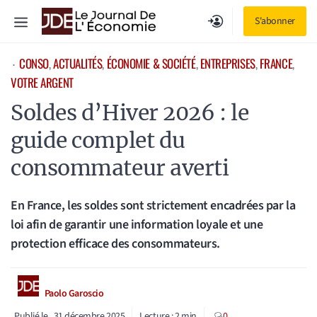
Aller
Menu
S'abonner
au
contenu
CONSO
, 
ACTUALITÉS
, 
ÉCONOMIE & SOCIÉTÉ
, 
ENTREPRISES
, 
FRANCE
, 
⋅
VOTRE ARGENT
Soldes d’Hiver 2026 : le
guide complet du
consommateur averti
En France, les soldes sont strictement encadrées par la
loi afin de garantir une information loyale et une
protection efficace des consommateurs.
Paolo Garoscio
Publié le
31 décembre 2025
Lecture :
2
min
0