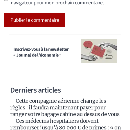
navigateur pour mon prochain commentaire.
A
l
t
Inscrivez-vous à la newsletter
« Journal de l'économie »
e
r
n
a
Derniers articles
t
i
Cette compagnie aérienne change les
v
règles : il faudra maintenant payer pour
e
ranger votre bagage cabine au dessus de vous
:
Ces médecins hospitaliers doivent
rembourser jusqu’à 80 000 € de primes : « on