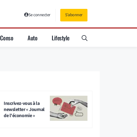
Se connecter
S'abonner
Conso
Auto
Lifestyle
Inscrivez-vous à la
newsletter « Journal
de l'économie »