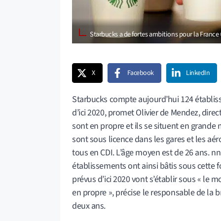
Starbucks a de fortes ambitions pour la France
X
Facebook
LinkedIn
Starbucks compte aujourd’hui 124 établiss
d’ici 2020, promet Olivier de Mendez, direc
sont en propre et ils se situent en grande 
sont sous licence dans les gares et les a
tous en CDI. L’âge moyen est de 26 ans. nnP
établissements ont ainsi bâtis sous cette 
prévus d’ici 2020 vont s’établir sous « le m
en propre », précise le responsable de la 
deux ans.