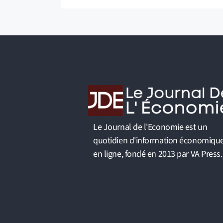
A
l
t
e
r
n
a
t
i
v
Le Journal de l'Economie est un
e
quotidien d'information économiqu
:
en ligne, fondé en 2013 par VA Press.