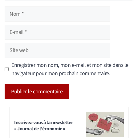
Nom
E-
mail
Site
web
Enregistrer mon nom, mon e-mail et mon site dans le
navigateur pour mon prochain commentaire.
A
l
t
Inscrivez-vous à la newsletter
« Journal de l'économie »
e