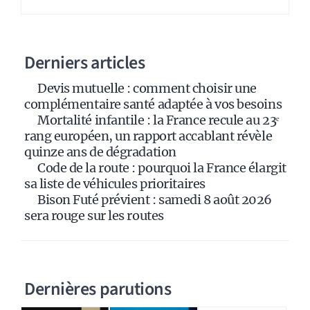
r
n
a
Derniers articles
t
i
Devis mutuelle : comment choisir une
v
complémentaire santé adaptée à vos besoins
e
Mortalité infantile : la France recule au 23ᵉ
:
rang européen, un rapport accablant révèle
quinze ans de dégradation
Code de la route : pourquoi la France élargit
sa liste de véhicules prioritaires
Bison Futé prévient : samedi 8 août 2026
sera rouge sur les routes
Dernières parutions