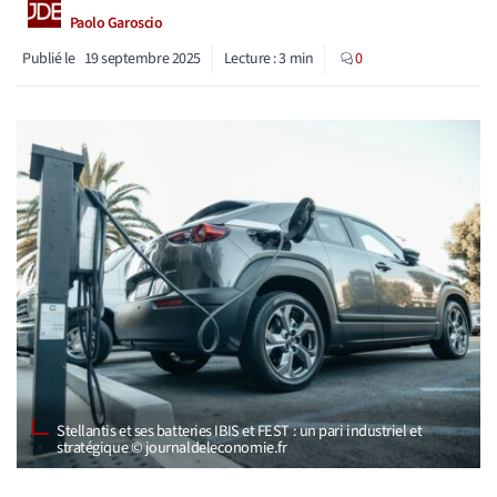
Paolo Garoscio
Publié le
19 septembre 2025
Lecture :
3
min
0
Stellantis et ses batteries IBIS et FEST : un pari industriel et
stratégique © journaldeleconomie.fr