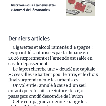
t
Inscrivez-vous à la newsletter
« Journal de l'économie »
e
r
n
a
Derniers articles
t
i
Cigarettes et alcool ramenés d’Espagne :
v
les quantités autorisées par la douane en
e
2026 surprennent et l’amende est salée en
:
cas de dépassement
Le Japon cherche une « deuxième capitale
» : ces villes se battent pour le titre, et le choix
final surprend même les urbanistes
Un vol entier annulé à cause d’un seul
enfant qui refusait sa ceinture : les 150
passagers ont dû descendre de l’avion
Cette compagnie aérienne change les