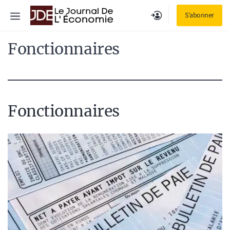
Aller
Menu
S'abonner
au
contenu
Fonctionnaires
Fonctionnaires