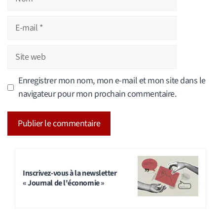
E-
mail
Site
web
Enregistrer mon nom, mon e-mail et mon site dans le
navigateur pour mon prochain commentaire.
A
l
t
Inscrivez-vous à la newsletter
« Journal de l'économie »
e
r
n