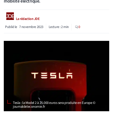
mobilité électrique.
La rédaction JDE
Publié le
7 novembre 2023
Lecture :
2
min
0
Tesla : la Model 2 à 25.000 euros sera produite en Europe ©
journaldeleconomie.fr