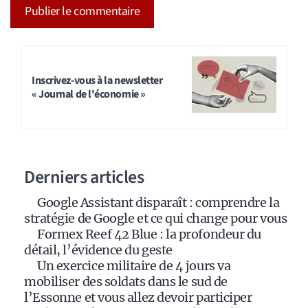
A
l
t
Inscrivez-vous à la newsletter
« Journal de l'économie »
e
r
n
a
Derniers articles
t
i
Google Assistant disparaît : comprendre la
v
stratégie de Google et ce qui change pour vous
e
Formex Reef 42 Blue : la profondeur du
:
détail, l’évidence du geste
Un exercice militaire de 4 jours va
mobiliser des soldats dans le sud de
l’Essonne et vous allez devoir participer