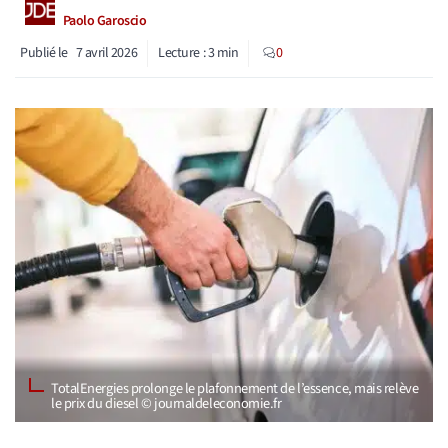
Paolo Garoscio
Publié le
7 avril 2026
Lecture :
3
min
0
TotalEnergies prolonge le plafonnement de l’essence, mais relève
le prix du diesel © journaldeleconomie.fr