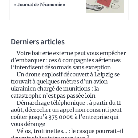
« Journal de l'économie »
e
r
n
a
Derniers articles
t
i
Votre batterie externe peut vous empêcher
v
d’embarquer : ces 6 compagnies aériennes
e
l’interdisent désormais sans exception
:
Un drone explosif découvert à Leipzig se
trouvait à quelques mètres d’un avion
ukrainien chargé de munitions : la
catastrophe n’est pas passée loin
Démarchage téléphonique : à partir du 11
août, décrocher un appel non consenti peut
coûter jusqu’à 375 000€ à l’entreprise qui
vous dérange
Vélos, trottinettes… : le casque pourrait-il