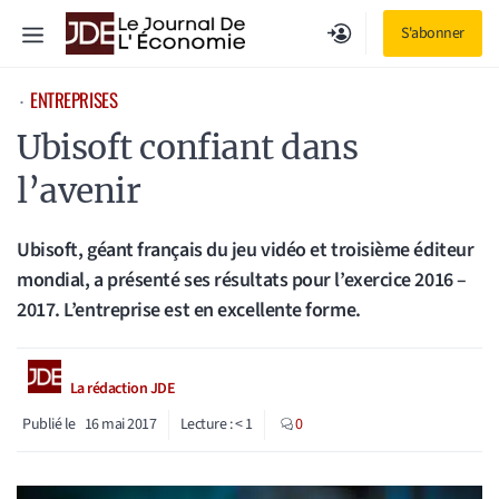
Aller
Menu
S'abonner
au
contenu
ENTREPRISES
⋅
Ubisoft confiant dans
l’avenir
Ubisoft, géant français du jeu vidéo et troisième éditeur
mondial, a présenté ses résultats pour l’exercice 2016 –
2017. L’entreprise est en excellente forme.
La rédaction JDE
Publié le
16 mai 2017
Lecture :
< 1
0